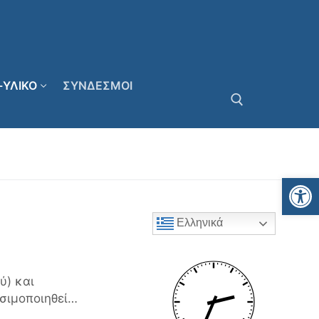
-ΥΛΙΚΟ
ΣΥΝΔΕΣΜΟΙ
Αναζήτηση για:
Αν
Ελληνικά
ύ) και
ησιμοποιηθεί…