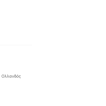
ν Ολλανδός