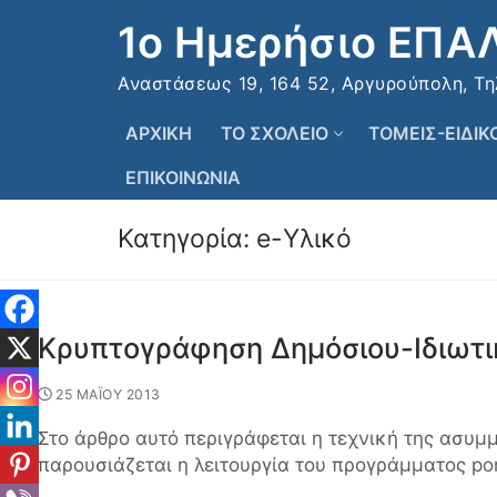
Μετάβαση
1ο Ημερήσιο ΕΠΑ
στο
περιεχόμενο
Αναστάσεως 19, 164 52, Αργυρούπολη, Τηλ:
ΑΡΧΙΚΗ
ΤΟ ΣΧΟΛΕΙΟ
ΤΟΜΕΙΣ-ΕΙΔΙ
ΕΠΙΚΟΙΝΩΝΙΑ
Κατηγορία:
e-Υλικό
Κρυπτογράφηση Δημόσιου-Ιδιωτι
25 ΜΑΪΟΥ 2013
Στο άρθρο αυτό περιγράφεται η τεχνική της ασυμ
παρουσιάζεται η λειτουργία του προγράμματος po