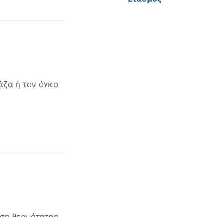
άζα ή τον όγκο
υση θερμότητας