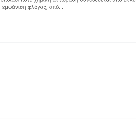
ην εμφάνιση φλόγας, από…