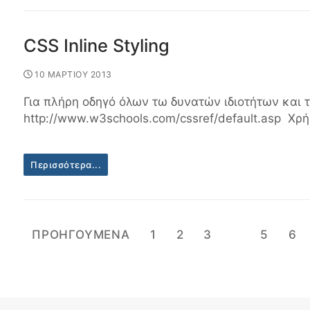
CSS Inline Styling
10 ΜΑΡΤΙΟΥ 2013
Για πλήρη οδηγό όλων τω δυνατών ιδιοτήτων και τ
http://www.w3schools.com/cssref/default.asp Χρήση
Περισσότερα...
Σελιδοποίηση
ΠΡΟΗΓΟΥΜΕΝΑ
1
2
3
4
5
6
άρθρων