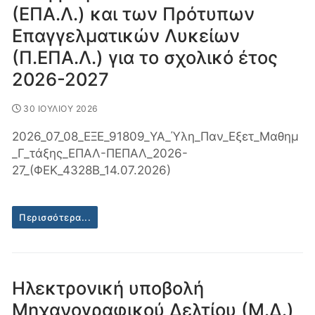
(ΕΠΑ.Λ.) και των Πρότυπων
Επαγγελματικών Λυκείων
(Π.ΕΠΑ.Λ.) για το σχολικό έτος
2026-2027
30 ΙΟΥΛΙΟΥ 2026
2026_07_08_ΕΞΕ_91809_ΥΑ_Ύλη_Παν_Εξετ_Μαθημ
_Γ_τάξης_ΕΠΑΛ-ΠΕΠΑΛ_2026-
27_(ΦΕΚ_4328Β_14.07.2026)
Περισσότερα...
Ηλεκτρονική υποβολή
Μηχανογραφικού Δελτίου (Μ.Δ.)