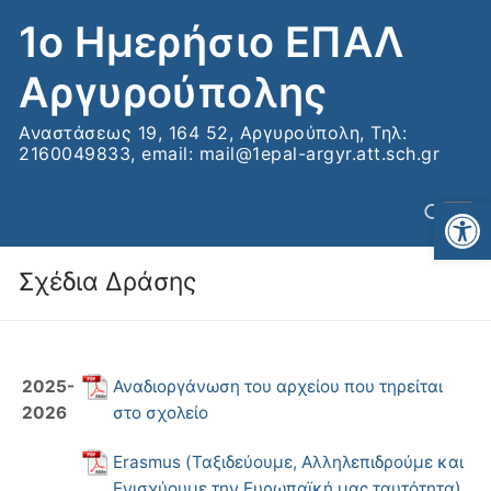
Μετάβαση
1ο Ημερήσιο ΕΠΑΛ
στο
περιεχόμενο
Αργυρούπολης
Αναστάσεως 19, 164 52, Αργυρούπολη, Τηλ:
2160049833, email: mail@1epal-argyr.att.sch.gr
Αν
Σχέδια Δράσης
Αναζήτηση για:
2025-
Αναδιοργάνωση του αρχείου που τηρείται
2026
στο σχολείο
Erasmus (Ταξιδεύουμε, Αλληλεπιδρούμε και
Ενισχύουμε την Ευρωπαϊκή μας ταυτότητα)