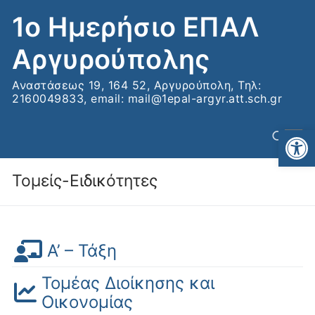
Μετάβαση
1ο Ημερήσιο ΕΠΑΛ
στο
περιεχόμενο
Αργυρούπολης
Αναστάσεως 19, 164 52, Αργυρούπολη, Τηλ:
2160049833, email: mail@1epal-argyr.att.sch.gr
Αν
Τομείς-Ειδικότητες
Αναζήτηση για:
Α’ – Τάξη
Τομέας Διοίκησης και
Οικονομίας