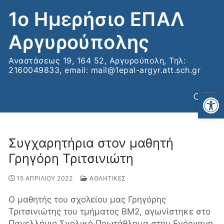
Μετάβαση
1ο Ημερήσιο ΕΠΑΛ
στο
περιεχόμενο
Αργυρούπολης
Αναστάσεως 19, 164 52, Αργυρούπολη, Τηλ:
2160049833, email: mail@1epal-argyr.att.sch.gr
Αν
Συγχαρητήρια στον μαθητή
Αναζήτηση για:
Γρηγόρη Τριτσινιώτη
15 ΑΠΡΙΛΙΟΥ 2022
ΑΘΛΗΤΙΚΕΣ
Ο μαθητής του σχολείου μας Γρηγόρης
Τριτσινιώτης του τμήματος ΒΜ2, αγωνίστηκε στο
Πανελλήνιο Σχολικό Πρωτάθλημα στην Ενόργανη