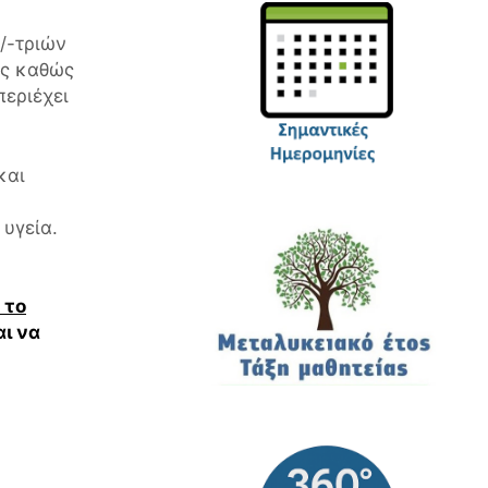
/-τριών
ες καθώς
περιέχει
και
α
 υγεία.
 το
αι να