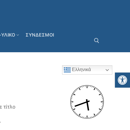
-ΥΛΙΚΟ
ΣΥΝΔΕΣΜΟΙ
Αναζήτηση για:
Ελληνικά
Αν
 τίτλο
.