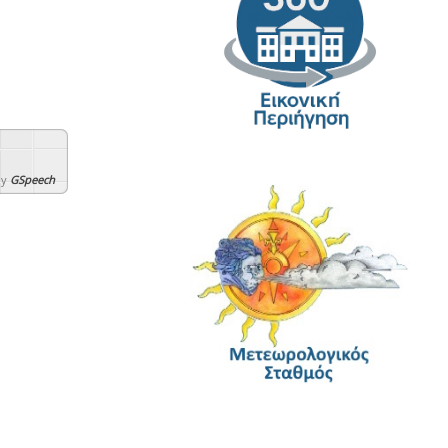
By
GSpeech