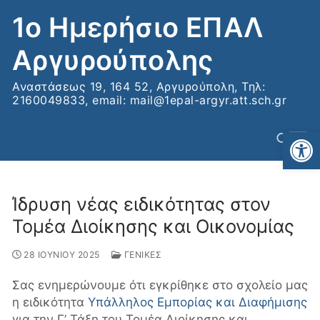
Μετάβαση
1ο Ημερήσιο ΕΠΑΛ
στο
περιεχόμενο
Αργυρούπολης
Αναστάσεως 19, 164 52, Αργυρούπολη, Τηλ:
2160049833, email: mail@1epal-argyr.att.sch.gr
Αν
Ίδρυση νέας ειδικότητας στον
Αναζήτηση για:
Τομέα Διοίκησης και Οικονομίας
28 ΙΟΥΝΙΟΥ 2025
ΓΕΝΙΚΕΣ
Σας ενημερώνουμε ότι εγκρίθηκε στο σχολείο μας
η ειδικότητα
Υπάλληλος Εμπορίας και Διαφήμισης
για την Γ’ Τάξη του Τομέα Διοίκησης και