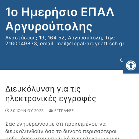
Μετάβαση
1ο Ημερήσιο ΕΠΑΛ
στο
περιεχόμενο
Αργυρούπολης
Αναστάσεως 19, 164 52, Αργυρούπολη, Τηλ:
2160049833, email: mail@1epal-argyr.att.sch.gr
Αν
Διευκόλυνση για τις
Αναζήτηση για:
ηλεκτρονικές εγγραφές
30 ΙΟΥΝΙΟΥ 2025
ΕΓΓΡΑΦΕΣ
Σας ενημερώνουμε ότι προκειμένου να
διευκολυνθούν όσο το δυνατό περισσότεροι
κηδεμόνες στην υποβολή των ηλεκτρονικών