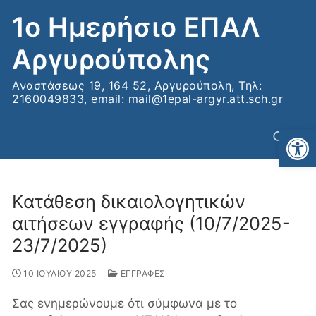
Μετάβαση
1ο Ημερήσιο ΕΠΑΛ
στο
περιεχόμενο
Αργυρούπολης
Αναστάσεως 19, 164 52, Αργυρούπολη, Τηλ:
2160049833, email: mail@1epal-argyr.att.sch.gr
Αν
Κατάθεση δικαιολογητικών
Αναζήτηση για:
αιτήσεων εγγραφής (10/7/2025-
23/7/2025)
10 ΙΟΥΛΙΟΥ 2025
ΕΓΓΡΑΦΕΣ
Σας ενημερώνουμε ότι σύμφωνα με το