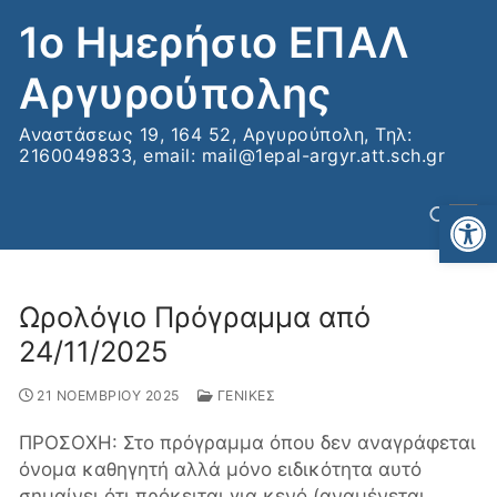
Μετάβαση
1ο Ημερήσιο ΕΠΑΛ
στο
περιεχόμενο
Αργυρούπολης
Αναστάσεως 19, 164 52, Αργυρούπολη, Τηλ:
2160049833, email: mail@1epal-argyr.att.sch.gr
Αν
Ωρολόγιο Πρόγραμμα από
Αναζήτηση για:
24/11/2025
21 ΝΟΕΜΒΡΙΟΥ 2025
ΓΕΝΙΚΕΣ
ΠΡΟΣΟΧΗ: Στο πρόγραμμα όπου δεν αναγράφεται
όνομα καθηγητή αλλά μόνο ειδικότητα αυτό
σημαίνει ότι πρόκειται για κενό (αναμένεται