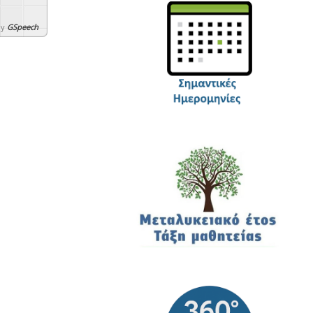
By
GSpeech