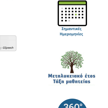
By
GSpeech