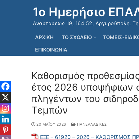
Μετάβαση
1ο Ημερήσιο ΕΠΑ
στο
περιεχόμενο
Αναστάσεως 19, 164 52, Αργυρούπολη, Τηλ:
ΑΡΧΙΚΗ
ΤΟ ΣΧΟΛΕΙΟ
ΤΟΜΕΙΣ-ΕΙΔΙ
ΕΠΙΚΟΙΝΩΝΙΑ
Καθορισμός προθεσμίας
έτος 2026 υποψήφιων 
πληγέντων του σιδηρο
Τεμπών
20 ΜΑΪΟΥ 2026
ΠΑΝΕΛΛΑΔΙΚΕΣ
ΕΞΕ – 61920 – 2026 – ΚΑΘΟΡΙΣΜΟΣ 